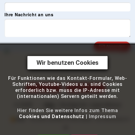
Ihre Nachricht an uns
Absenden
Wir benutzen Cookies
Für Funktionen wie das Kontakt-Formular, Web-
Schriften, Youtube-Videos u.a. sind Cookies
Impressum
Datenschutz
erforderlich bzw. muss die IP-Adresse mit
(internationalen) Servern geteilt werden.
© 2025
| Stuttgarter Jugendhaus
- stjg
Hier finden Sie weitere Infos zum Thema
gGmbH
Cookies und Datenschutz
|
Impressum
Wir werden unterstützt von Kasse Speedy – dem Kassensystem für
alle